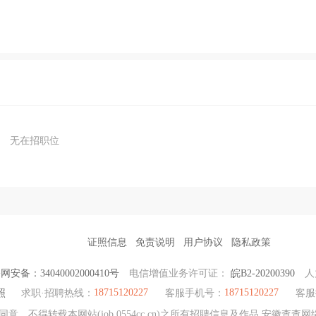
无在招职位
证照信息
免责说明
用户协议
隐私政策
网安备：34040002000410号
电信增值业务许可证：
皖B2-20200390
人
18715120227
18715120227
照
求职·招聘热线：
客服手机号：
客服
意，不得转载本网站(job.0554cc.cn)之所有招聘信息及作品 安徽查