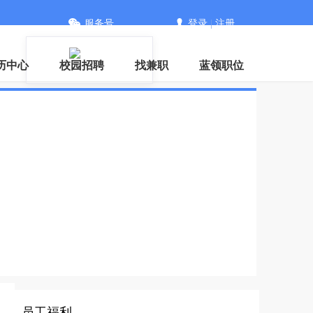
服务号
登录
|
注册
信
历中心
校园招聘
找兼职
蓝领职位
员工福利