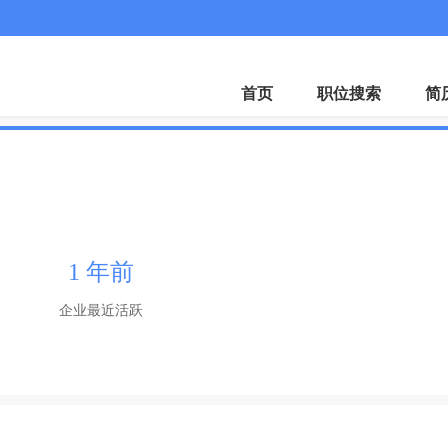
客服微
首页
职位搜索
简
司
1 年前
企业最近活跃