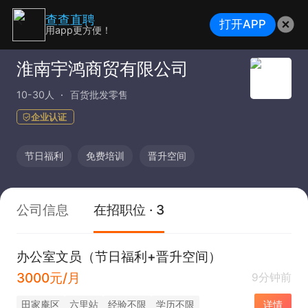
查查直聘
打开APP
用app更方便！
淮南宇鸿商贸有限公司
10-30人
百货批发零售
企业认证
节日福利
免费培训
晋升空间
公司信息
在招职位 · 3
办公室文员（节日福利+晋升空间）
3000元/月
9分钟前
田家庵区
六里站
经验不限
学历不限
详情